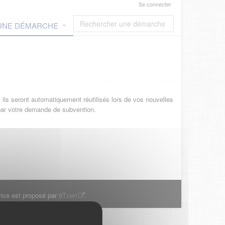
Se connecter
 UNE DÉMARCHE
ils seront automatiquement réutilisés lors de vos nouvelles
 par votre demande de subvention.
ice est proposé par
6Tzen
.