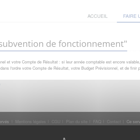
ACCUEIL
FAIRE
ubvention de fonctionnement"
l et votre Compte de Résultat : si leur année comptable est encore valable, 
ans l'ordre votre Compte de Résultat, votre Budget Prévisionnel, et de finir
ervés
Mentions légales
CGU
Plan du site
FAQ
Contact
Ce serv