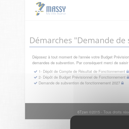
Démarches "Demande de s
Déposez à tout moment de l'année votre Budget Prévisionne
demandes de subvention. Par conséquent merci de saisir d
1- Dépôt de Compte de Résultat de Fonctionnement
2- Dépôt de Budget Prévisionnel de Fonctionnement
Demande de subvention de fonctionnement 2027
6Tzen ©2015 - Tous droits rés