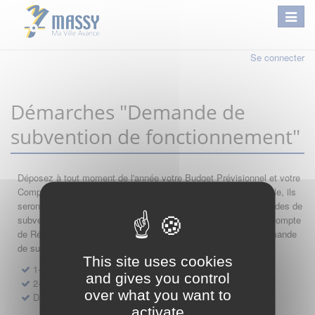
Se connecter
Démarches "Demande de
subvention de fonctionnement"
Déposez à tout moment de l'année votre Budget Prévisionnel et votre
Compte de Résultat : si leur année comptable est encore valable, ils
seront automatiquement réutilisés lors de vos nouvelles demandes de
subvention. Par conséquent merci de saisir dans l'ordre votre Compte
de Résultat, votre Budget Prévisionnel, et de finir par votre demande
de subvention.
This site uses cookies
1- Dépôt de Compte de Résultat de Fonctionnement
and gives you control
2- Dépôt de Budget Prévisionnel de Fonctionnement
over what you want to
Demande de subvention de fonctionnement 2027
activate