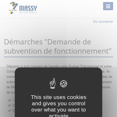
Se connecter
Démarches "Demande de
subvention de fonctionnement"
Déposez à tout moment de l'année votre Budget Prévisionnel et votre
Compte de Résultat : si leur année comptable est encore valable, ils
seront automatiquement réutilisés lors de vos nouvelles demandes de
subvention. Par conséquent merci de saisir dans l'ordre votre Compte
de Résultat, votre Budget Prévisionnel, et de finir par votre demande
de subvention.
This site uses cookies
1- Dépôt de Compte de Résultat de Fonctionnement
and gives you control
2- Dépôt de Budget Prévisionnel de Fonctionnement
over what you want to
Demande de subvention de fonctionnement 2027
activate