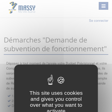
Se connecter
Démarches "Demande de
subvention de fonctionnement"
Déposez à tout moment de l'année votre Budget Prévisionnel et votre
Compte de Résultat : si leur année comptable est encore valable, ils
seront automatiquement réutilisés lors de vos nouvelles demandes de
subvention. Par conséquent merci de saisir dans l'ordre votre Compte
de Résultat, votre Budget Prévisionnel, et de finir par votre demande
de subvention.
This site uses cookies
1- Dépôt de Compte de Résultat de Fonctionnement
and gives you control
2- Dépôt de Budget Prévisionnel de Fonctionnement
over what you want to
Demande de subvention de fonctionnement 2027
activate