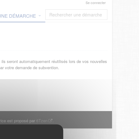
Se connecter
 UNE DÉMARCHE
ils seront automatiquement réutilisés lors de vos nouvelles
 par votre demande de subvention.
ice est proposé par
6Tzen
.