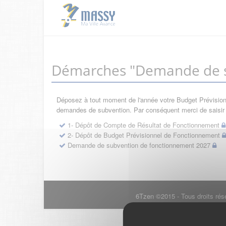
Démarches "Demande de s
Déposez à tout moment de l'année votre Budget Prévisionne
demandes de subvention. Par conséquent merci de saisir d
1- Dépôt de Compte de Résultat de Fonctionnement
2- Dépôt de Budget Prévisionnel de Fonctionnement
Demande de subvention de fonctionnement 2027
6Tzen ©2015 - Tous droits rés