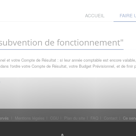
ACCUEIL
FAIRE
ubvention de fonctionnement"
l et votre Compte de Résultat : si leur année comptable est encore valable, 
ans l'ordre votre Compte de Résultat, votre Budget Prévisionnel, et de finir
ervés
Mentions légales
CGU
Plan du site
FAQ
Contact
Ce serv