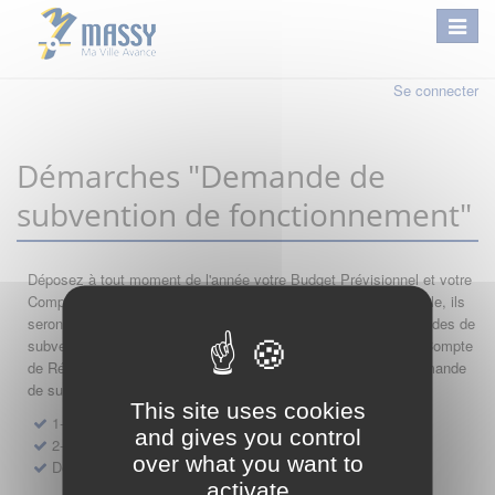
Se connecter
Démarches "Demande de
subvention de fonctionnement"
Déposez à tout moment de l'année votre Budget Prévisionnel et votre
Compte de Résultat : si leur année comptable est encore valable, ils
seront automatiquement réutilisés lors de vos nouvelles demandes de
subvention. Par conséquent merci de saisir dans l'ordre votre Compte
de Résultat, votre Budget Prévisionnel, et de finir par votre demande
de subvention.
This site uses cookies
1- Dépôt de Compte de Résultat de Fonctionnement
and gives you control
2- Dépôt de Budget Prévisionnel de Fonctionnement
over what you want to
Demande de subvention de fonctionnement 2027
activate