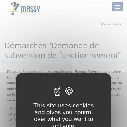
Se connecter
Démarches "Demande de
subvention de fonctionnement"
Déposez à tout moment de l'année votre Budget Prévisionnel et votre
Compte de Résultat : si leur année comptable est encore valable, ils
seront automatiquement réutilisés lors de vos nouvelles demandes de
subvention. Par conséquent merci de saisir dans l'ordre votre Compte
de Résultat, votre Budget Prévisionnel, et de finir par votre demande
de subvention.
This site uses cookies
1- Dépôt de Compte de Résultat de Fonctionnement
and gives you control
2- Dépôt de Budget Prévisionnel de Fonctionnement
over what you want to
Demande de subvention de fonctionnement 2027
activate