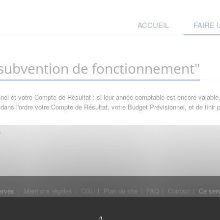
ACCUEIL
FAIRE
ubvention de fonctionnement"
l et votre Compte de Résultat : si leur année comptable est encore valable, 
ans l'ordre votre Compte de Résultat, votre Budget Prévisionnel, et de finir
ervés
Mentions légales
CGU
Plan du site
FAQ
Contact
Ce serv