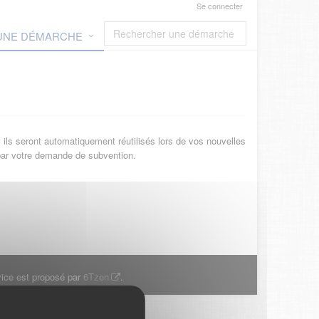
Se connecter
 UNE DÉMARCHE
ils seront automatiquement réutilisés lors de vos nouvelles
 par votre demande de subvention.
ice est proposé par
6Tzen
.