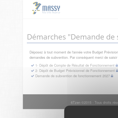
Démarches "Demande de s
Déposez à tout moment de l'année votre Budget Prévisionne
demandes de subvention. Par conséquent merci de saisir d
1- Dépôt de Compte de Résultat de Fonctionnement
2- Dépôt de Budget Prévisionnel de Fonctionnement
Demande de subvention de fonctionnement 2027
6Tzen ©2015 - Tous droits rés