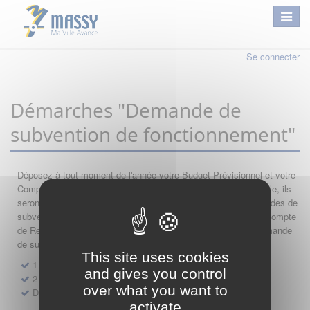
Se connecter
Démarches "Demande de
subvention de fonctionnement"
Déposez à tout moment de l'année votre Budget Prévisionnel et votre
Compte de Résultat : si leur année comptable est encore valable, ils
seront automatiquement réutilisés lors de vos nouvelles demandes de
subvention. Par conséquent merci de saisir dans l'ordre votre Compte
de Résultat, votre Budget Prévisionnel, et de finir par votre demande
de subvention.
This site uses cookies
1- Dépôt de Compte de Résultat de Fonctionnement
and gives you control
2- Dépôt de Budget Prévisionnel de Fonctionnement
over what you want to
Demande de subvention de fonctionnement 2027
activate