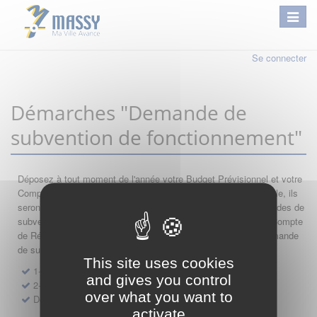
Se connecter
Démarches "Demande de
subvention de fonctionnement"
Déposez à tout moment de l'année votre Budget Prévisionnel et votre
Compte de Résultat : si leur année comptable est encore valable, ils
seront automatiquement réutilisés lors de vos nouvelles demandes de
subvention. Par conséquent merci de saisir dans l'ordre votre Compte
de Résultat, votre Budget Prévisionnel, et de finir par votre demande
de subvention.
This site uses cookies
1- Dépôt de Compte de Résultat de Fonctionnement
and gives you control
2- Dépôt de Budget Prévisionnel de Fonctionnement
over what you want to
Demande de subvention de fonctionnement 2027
activate