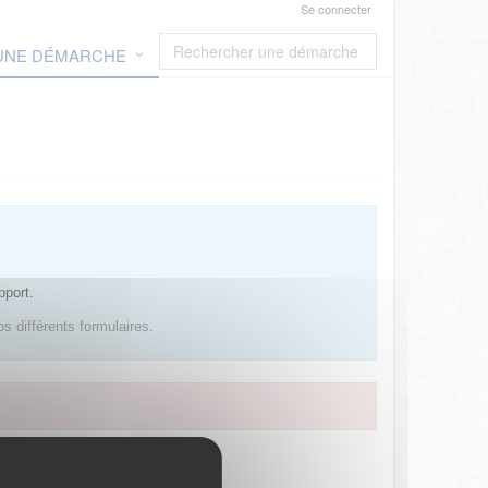
Se connecter
 UNE DÉMARCHE
pport.
s différents formulaires.
ces en ligne.