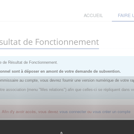
ACCUEIL
FAIRE
sultat de Fonctionnement
e de Résultat de Fonctionnement.
sionnel sont à déposer en amont de votre demande de subvention.
ommissaire au compte, vous devrez fournir une version numérique de votre ra
re association (menu "Mes relations") afin que celles-ci se répliquent dans vo
. Afin d'y avoir accès, vous devez
vous connecter
ou
vous créer un compte
t est la solution proposée par l'Etat pour simplifier votre connexion aux servi
Elle peut être utilisée pour vous connecter à votre compte usager.