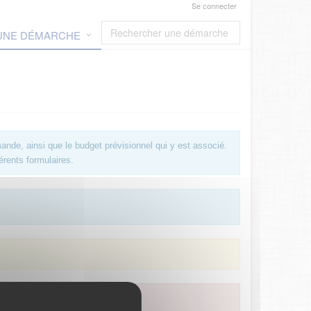
Se connecter
 UNE DÉMARCHE
ande, ainsi que le budget prévisionnel qui y est associé.
érents formulaires.