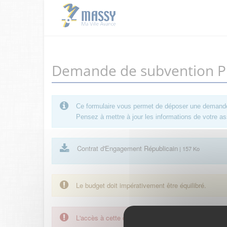
Demande de subvention Pro
Ce formulaire vous permet de déposer une demande de
Pensez à mettre à jour les informations de votre ass
Contrat d'Engagement Républicain
| 157 Ko
Le budget doit impérativement être équilibré.
L'accès à cette démarche ne vous est pas autorisé