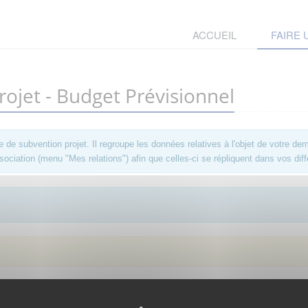
ACCUEIL
FAIRE
jet - Budget Prévisionnel
 subvention projet. Il regroupe les données relatives à l'objet de votre dem
ociation (menu "Mes relations") afin que celles-ci se répliquent dans vos diff
. Afin d'y avoir accès, vous devez
vous connecter
ou
vous créer un compte