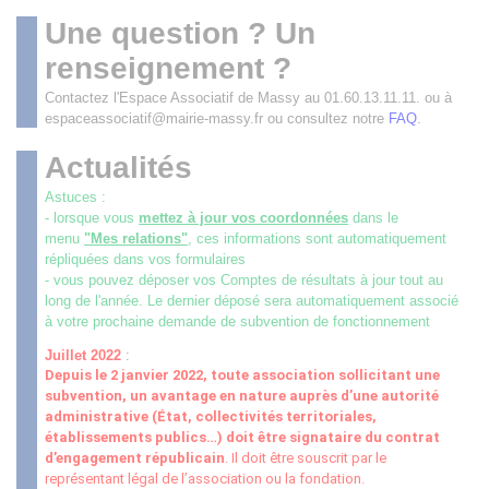
Une question ? Un
renseignement ?
Contactez l'Espace Associatif de Massy au 01.60.13.11.11. ou à
espaceassociatif@mairie-massy.fr ou consultez notre
FAQ
.
Actualités
Astuces :
- lorsque vous
mettez à jour vos coordonnées
dans le
menu
"Mes relations"
, ces informations sont automatiquement
répliquées dans vos formulaires
- vous pouvez déposer vos Comptes de résultats à jour tout au
long de l'année. Le dernier déposé sera automatiquement associé
à votre prochaine demande de subvention de fonctionnement
Juillet 2022
:
Depuis le 2 janvier 2022, toute association sollicitant une
subvention, un avantage en nature auprès d’une autorité
administrative (État, collectivités territoriales,
établissements publics
…
) doit être signataire du contrat
d’engagement républicain
. Il doit être souscrit par le
représentant légal de l’association ou la fondation.