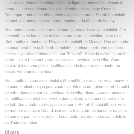
La liste des démarches disponibles en ligne est accessible depuis le
menu « Liste des démarches » ou directement en page d’accueil.
Remarque : toutes les démarches disponibles sur le Portail Associatif
ne sont plus acceptées en format papier par la Mairie de Massy.
Pour commencer à saisir une démarche, vous devez au préalable être
connecté avec les accès suffisants sur votre association (pour plus
d'informations, contactez l'Espace Associatif de Massy). Une démarche
en cours peut être quittée et complétée ultérieurement. Vos données
sont enregistrées à chaque clic sur "Suivant". Seule la validation en fin
de formulaire transmet votre dossier aux services de la ville. Vous
pouvez joindre vos pièces justificatives via le porte-documents, ou
depuis votre ordinateur local.
Par la suite si vous avez choisi d’être notifié par courriel, vous recevrez
un courrier électronique pour vous tenir informé du traitement et du suivi
de votre demande par les services de la ville. Sinon, vous retrouverez
les notifications relatives à votre demande en vous connectant sur le
portail. Des statuts sont disponibles sur le Portail Associatif pour vous
permettent de suivre l’état d’avancement de votre demande et sa prise
en compte par l’administration. Les statuts des demandes sont définis
par l’administration.
Divers