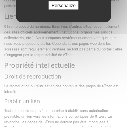
postale à l’éditeur.
Personalize
Liens hypertextes (responsabilité)
6Tzen propose de nombreux liens vers d’autres sites, essentiellement
des sites officiels (gouvernement, institutions, organismes publics,
collectivités, etc.). Nous indiquons systématiquement vers quel site
nous vous proposons d’aller. Cependant, ces pages web dont les
adresses sont régulièrement vérifiées ne font pas partie du portail : elles
n’engagent pas la responsabilité de 6Tzen.
Propriété intellectuelle
Droit de reproduction
La reproduction ou réutilisation des contenus des pages de 6Tzen est
interdite.
Établir un lien
Tout site public ou privé est autorisé à établir, sans autorisation
préalable, un lien vers les informations ou rubriques de 6Tzen. En
revanche, les pages de 6Tzen ne doivent pas être imbriquées à