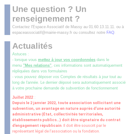
Une question ? Un
renseignement ?
Contactez l'Espace Associatif de Massy au 01.60.13.11.11. ou à
espaceassociatif@mairie-massy.fr ou consultez notre
FAQ
.
Actualités
Astuces :
- lorsque vous
mettez à jour vos coordonnées
dans le
menu
"Mes relations"
, ces informations sont automatiquement
répliquées dans vos formulaires
- vous pouvez déposer vos Comptes de résultats à jour tout au
long de l'année. Le dernier déposé sera automatiquement associé
à votre prochaine demande de subvention de fonctionnement
Juillet 2022
:
Depuis le 2 janvier 2022, toute association sollicitant une
subvention, un avantage en nature auprès d’une autorité
administrative (État, collectivités territoriales,
établissements publics
…
) doit être signataire du contrat
d’engagement républicain
. Il doit être souscrit par le
représentant légal de l’association ou la fondation.