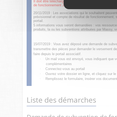
Il doit être téléchargé, signé et intégré en pièce joint
de fonctionnement 2023.
20/11/2019 : Les associations qui le souhaitent peuve
prévisionnel et compte de résultat de fonctionnement, s
portail.
5 informations vous seront demandées : vos ressources
produits, la ou les subventions attribuées par Massy, 
15/07/2019 : Vous avez déposé une demande de subven
transmettre des pièces pour demander le versement de
faire depuis le portail associatif.
·
Un mail vous est envoyé, vous indiquant que vo
complémentaires
·
Connectez-vous au portail
·
Ouvrez votre dossier en ligne, et cliquez sur l
·
Remplissez le formulaire, insérer vos documents
Liste des démarches
Demande de subvention de fo