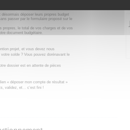
e à votre dossier de demande de subvention
nt désormais déposer leurs propres budget
ans passer par le formulaire proposé sur le
 propres, le total de vos charges et de vos
votre document budgétaire.
tion projet, et vous devez nous
 votre solde ? Vous pouvez dorénavant le
tre dossier est en attente de pièces
e lien « déposer mon compte de résultat »
, validez, et… c’est fini !
nctionnement