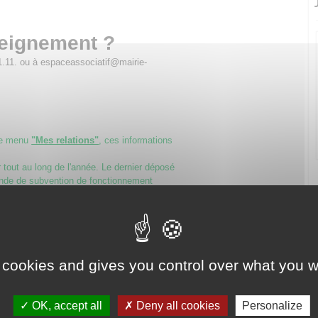
seignement ?
1.11. ou à espaceassociatif@mairie-
le menu
"Mes relations"
, ces informations
tout au long de l'année. Le dernier déposé
nde de subvention de fonctionnement
itant une subvention, un avantage en
collectivités territoriales,
 contrat d’engagement républicain
. Il doit
ou la fondation.
 cookies and gives you control over what you w
 à respecter les principes républicains
e, l’égalité et la non discrimination, la
gnité humaine, le respect des symboles
OK, accept all
Deny all cookies
Personalize