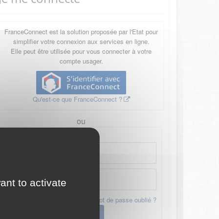
FranceConnect est la solution proposée par l'Etat pour
simplifier votre connexion aux services en ligne.
Elle peut être utilisée pour vous connecter à votre
compte usager.
Qu'est-ce que FranceConnect ?
ou
ant to activate
Mot de passe oublié ?
Connexion