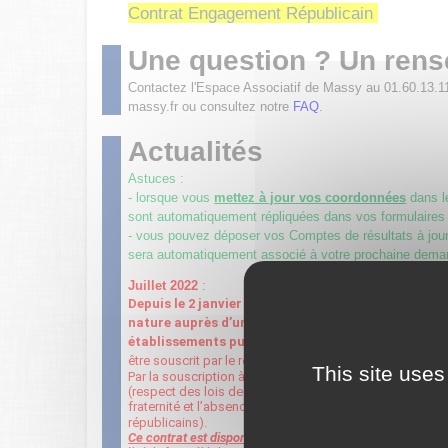
Contrat Engagement Républicain
Une question ? Un ren
Contactez l'Espace Associatif de Massy au 01.60.13.1
massy.fr ou consultez notre
FAQ
.
Actualités
Astuces :
- lorsque vous
mettez à jour vos coordonnées
dans 
sont automatiquement répliquées dans vos formulaires
- vous pouvez déposer vos Comptes de résultats à jour 
sera automatiquement associé à votre prochaine dema
Juillet 2022
:
Depuis le 2 janvier 2022, toute association sollic
nature auprès d’une autorité administrative (État, 
établissements publics
…
) doit être signataire du
être souscrit par le représentant légal de l’association 
This site uses
Par la souscription à ce contrat, l’association s’engage
(respect des lois de la république, la liberté de conscienc
fraternité et l’absence de violence, le respect de la di
républicains).
Ce contrat est disponible ci-dessus.