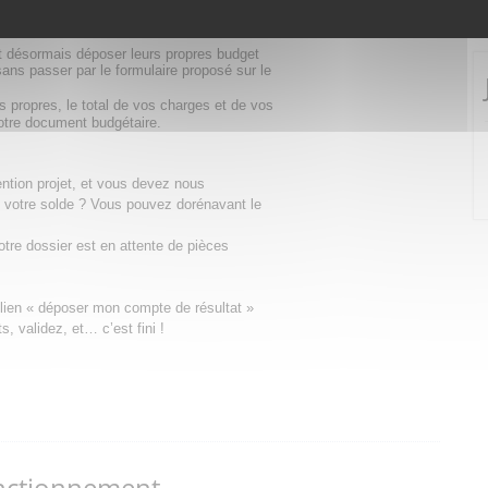
e à votre dossier de demande de subvention
nt désormais déposer leurs propres budget
ans passer par le formulaire proposé sur le
 propres, le total de vos charges et de vos
votre document budgétaire.
tion projet, et vous devez nous
 votre solde ? Vous pouvez dorénavant le
tre dossier est en attente de pièces
e lien « déposer mon compte de résultat »
, validez, et… c’est fini !
nctionnement