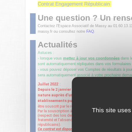
Contrat Engagement Républicain
Une question ? Un ren
Contactez l'Espace Associatif de Massy au 01.60.13.1
massy.fr ou consultez notre
FAQ
.
Actualités
Astuces :
- lorsque vous
mettez à jour vos coordonnées
dans 
sont automatiquement répliquées dans vos formulaires
- vous pouvez déposer vos Comptes de résultats à jour 
sera automatiquement associé à votre prochaine dema
Juillet 2022
:
Depuis le 2 janvier 2022, toute association sollic
nature auprès d’une autorité administrative (État, 
établissements publics
…
) doit être signataire du
être souscrit par le représentant légal de l’association 
This site uses
Par la souscription à ce contrat, l’association s’engage
(respect des lois de la république, la liberté de conscienc
fraternité et l’absence de violence, le respect de la di
républicains).
Ce contrat est disponible ci-dessus.