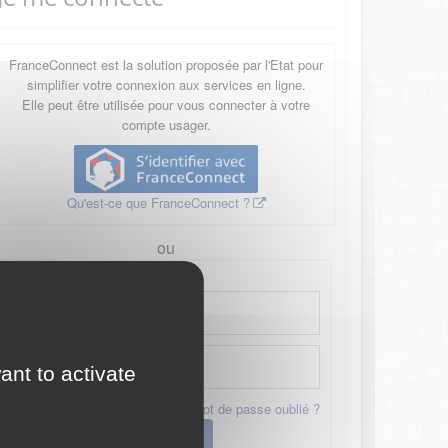
FranceConnect est la solution proposée par l'Etat pour
simplifier votre connexion aux services en ligne.
Elle peut être utilisée pour vous connecter à votre
compte usager.
Qu'est-ce que FranceConnect ?
ou
ant to activate
Mot de passe oublié ?
Connexion