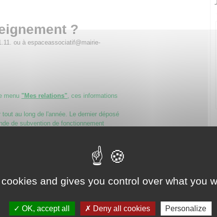
seignement ?
1.11. ou à espaceassociatif@mairie-
le menu
"Mes relations"
, ces informations
tout au long de l'année. Le dernier déposé
nde de subvention de fonctionnement
itant une subvention, un avantage en
collectivités territoriales,
 contrat d’engagement républicain
. Il doit
ou la fondation.
 cookies and gives you control over what you w
 à respecter les principes républicains
e, l’égalité et la non discrimination, la
gnité humaine, le respect des symboles
OK, accept all
Deny all cookies
Personalize