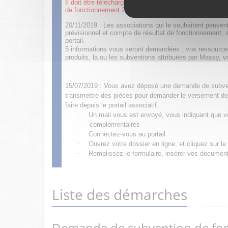
Il doit être téléchargé, signé et intégré en pièce joint
de fonctionnement 2023.
20/11/2019 : Les associations qui le souhaitent peuve
prévisionnel et compte de résultat de fonctionnement, s
portail.
5 informations vous seront demandées : vos ressources
produits, la ou les subventions attribuées par Massy, 
15/07/2019 : Vous avez déposé une demande de subven
transmettre des pièces pour demander le versement de
faire depuis le portail associatif.
·
Un mail vous est envoyé, vous indiquant que vo
complémentaires
·
Connectez-vous au portail
·
Ouvrez votre dossier en ligne, et cliquez sur l
·
Remplissez le formulaire, insérer vos documents
Liste des démarches
Demande de subvention de fo