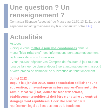
Une question ? Un
renseignement ?
Contactez l'Espace Associatif de Massy au 01.60.13.11.11. ou à
espaceassociatif@mairie-massy.fr ou consultez notre
FAQ
.
Actualités
Astuces :
- lorsque vous
mettez à jour vos coordonnées
dans le
menu
"Mes relations"
, ces informations sont automatiquement
répliquées dans vos formulaires
- vous pouvez déposer vos Comptes de résultats à jour tout au
long de l'année. Le dernier déposé sera automatiquement associé
à votre prochaine demande de subvention de fonctionnement
Juillet 2022
:
Depuis le 2 janvier 2022, toute association sollicitant une
subvention, un avantage en nature auprès d’une autorité
administrative (État, collectivités territoriales,
établissements publics
…
) doit être signataire du contrat
d’engagement républicain
. Il doit être souscrit par le
représentant légal de l’association ou la fondation.