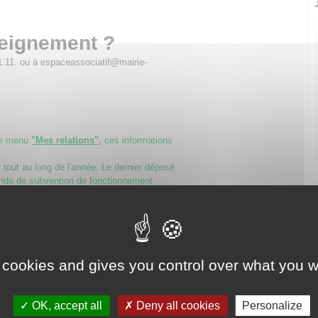
seignement ?
1.11. ou à espaceassociatif@mairie-
le menu
"Mes relations"
, ces informations
tout au long de l'année. Le dernier déposé
nde de subvention de fonctionnement
itant une subvention, un avantage en
collectivités territoriales,
 contrat d’engagement républicain
. Il doit
ou la fondation.
 cookies and gives you control over what you w
 à respecter les principes républicains
e, l’égalité et la non discrimination, la
gnité humaine, le respect des symboles
OK, accept all
Deny all cookies
Personalize