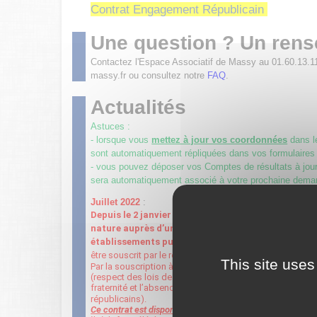
Contrat Engagement Républicain
Une question ? Un ren
Contactez l'Espace Associatif de Massy au 01.60.13.1
massy.fr ou consultez notre
FAQ
.
Actualités
Astuces :
- lorsque vous
mettez à jour vos coordonnées
dans 
sont automatiquement répliquées dans vos formulaires
- vous pouvez déposer vos Comptes de résultats à jour 
sera automatiquement associé à votre prochaine dema
Juillet 2022
:
Depuis le 2 janvier 2022, toute association sollic
nature auprès d’une autorité administrative (État, 
établissements publics
…
) doit être signataire du
être souscrit par le représentant légal de l’association 
This site uses
Par la souscription à ce contrat, l’association s’engage
(respect des lois de la république, la liberté de conscienc
fraternité et l’absence de violence, le respect de la di
républicains).
Ce contrat est disponible ci-dessus.