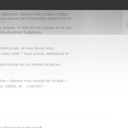
e à votre dossier de demande de subvention
nt désormais déposer leurs propres budget
ans passer par le formulaire proposé sur le
 propres, le total de vos charges et de vos
votre document budgétaire.
tion projet, et vous devez nous
 votre solde ? Vous pouvez dorénavant le
tre dossier est en attente de pièces
e lien « déposer mon compte de résultat »
, validez, et… c’est fini !
nctionnement