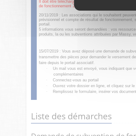
Il doit être téléchargé, signé et intégré en pièce joint
de fonctionnement 2023.
20/11/2019 : Les associations qui le souhaitent peuve
prévisionnel et compte de résultat de fonctionnement, s
portail.
5 informations vous seront demandées : vos ressources
produits, la ou les subventions attribuées par Massy, 
15/07/2019 : Vous avez déposé une demande de subven
transmettre des pièces pour demander le versement de
faire depuis le portail associatif.
·
Un mail vous est envoyé, vous indiquant que vo
complémentaires
·
Connectez-vous au portail
·
Ouvrez votre dossier en ligne, et cliquez sur l
·
Remplissez le formulaire, insérer vos documents
Liste des démarches
Demande de subvention de fo