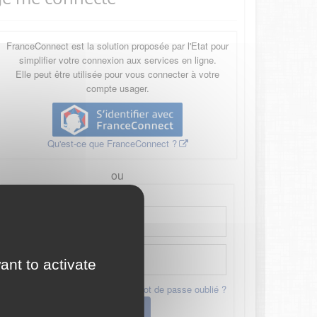
FranceConnect est la solution proposée par l'Etat pour
simplifier votre connexion aux services en ligne.
Elle peut être utilisée pour vous connecter à votre
compte usager.
Qu'est-ce que FranceConnect ?
ou
ant to activate
Mot de passe oublié ?
Connexion