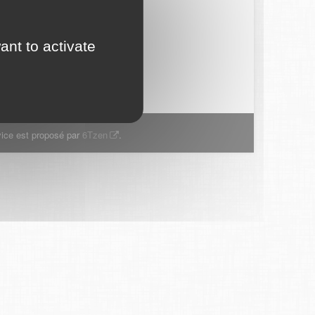
ant to activate
ice est proposé par
6Tzen
.