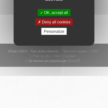
OK, accept all
Mot de passe oublié ?
Je crée mon compte
Deny all cookies
Connexion
Personalize
6Tzen ©2015 - Tous droits réservés
Mentions légales
CGU
Plan du site
FAQ
Contact
Ce service est proposé par
6Tzen
.