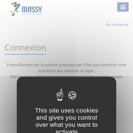
Se connecter
Connexion
FranceConnect est la solution proposée par l'Etat pour simplifier votre
connexion aux services en ligne.
Elle peut être utilisée pour vous connecter à votre compte usager.
Qu'est-ce que FranceConnect ?
ou
This site uses cookies
and gives you control
over what you want to
activate