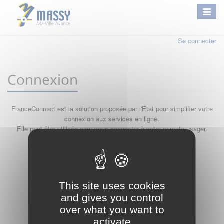
Se connecter
Connexion
FranceConnect est la solution proposée par l'Etat pour simplifier votre
connexion aux services en ligne.
Elle peut être utilisée pour vous connecter à votre compte usager.
Qu'est-ce que FranceConnect ?
ou
This site uses cookies
and gives you control
over what you want to
activate