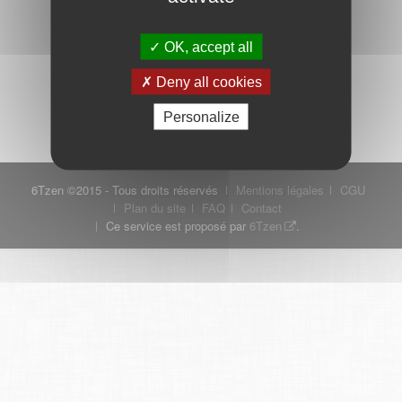
OK, accept all
Mot de passe oublié ?
Je crée mon compte
Deny all cookies
Connexion
Personalize
6Tzen ©2015 - Tous droits réservés
Mentions légales
CGU
Plan du site
FAQ
Contact
Ce service est proposé par
6Tzen
.