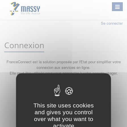
Se connecter
Connexion
FranceConnect est la solution proposée par l'Etat pour simplifier votre
connexion aux services en ligne.
Elle peut être utilisée pour vous connecter à votre compte usager.
Qu'est-ce que FranceConnect ?
ou
This site uses cookies
and gives you control
over what you want to
activate