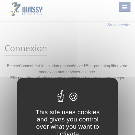
Se connecter
Connexion
FranceConnect est la solution proposée par l'Etat pour simplifier votre
connexion aux services en ligne.
Elle peut être utilisée pour vous connecter à votre compte usager.
Qu'est-ce que FranceConnect ?
ou
This site uses cookies
and gives you control
over what you want to
activate