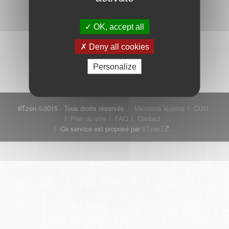
OK, accept all
Mot de passe oublié ?
Je crée mon compte
Deny all cookies
Connexion
Personalize
6Tzen ©2015 - Tous droits réservés
Mentions légales
CGU
Plan du site
FAQ
Contact
Ce service est proposé par
6Tzen
.