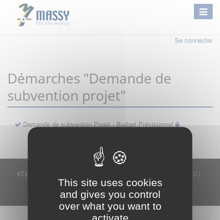
Se connecter
Démarches "Demande de
subvention projet"
Demande de subvention Projet - Budget Prévisionnel
6Tzen ©2015 - Tous droits réservés
Mentions légales
CGU
This site uses cookies
Plan du site
FAQ
Contact
and gives you control
Ce service est proposé par
6Tzen
.
over what you want to
activate