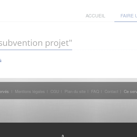
ACCUEIL
FAIRE
ubvention projet"
ervés
Mentions légales
CGU
Plan du site
FAQ
Contact
Ce serv