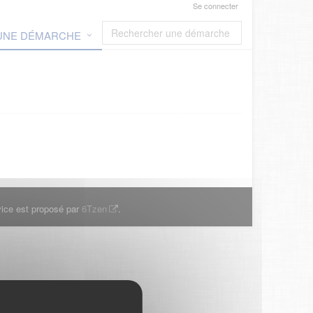
Se connecter
 UNE DÉMARCHE
ice est proposé par
6Tzen
.