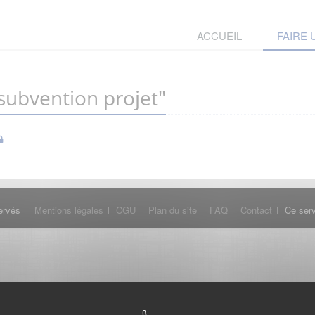
ACCUEIL
FAIRE
ubvention projet"
ervés
Mentions légales
CGU
Plan du site
FAQ
Contact
Ce serv