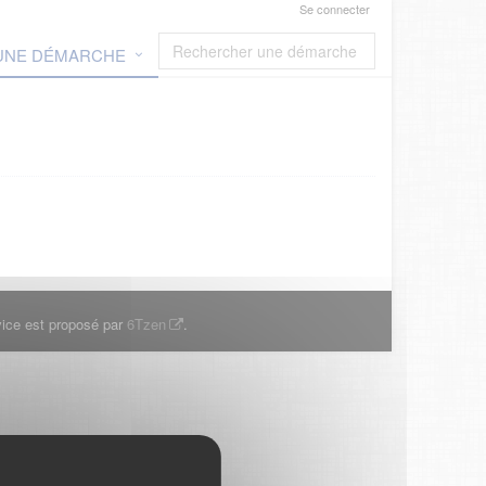
Se connecter
 UNE DÉMARCHE
ice est proposé par
6Tzen
.