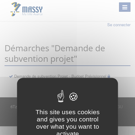
Se connecter
Démarches "Demande de
subvention projet"
Demande de subvention Projet - Budget Prévisionnel
6Tzen ©2015 - Tous droits réservés
Mentions légales
CGU
This site uses cookies
Plan du site
FAQ
Contact
and gives you control
Ce service est proposé par
6Tzen
.
over what you want to
activate