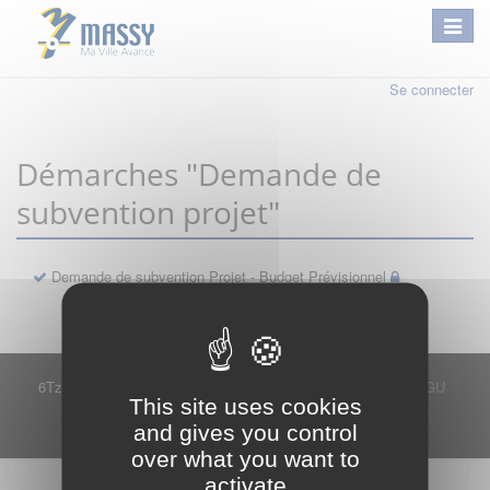
Se connecter
Démarches "Demande de
subvention projet"
Demande de subvention Projet - Budget Prévisionnel
6Tzen ©2015 - Tous droits réservés
Mentions légales
CGU
This site uses cookies
Plan du site
FAQ
Contact
and gives you control
Ce service est proposé par
6Tzen
.
over what you want to
activate