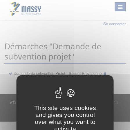
Se connecter
Démarches "Demande de
subvention projet"
Demande de subvention Projet - Budget Prévisionnel
6Tzen ©2015 - Tous droits réservés
Mentions légales
CGU
This site uses cookies
Plan du site
FAQ
Contact
and gives you control
Ce service est proposé par
6Tzen
.
over what you want to
activate