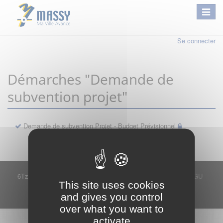
Se connecter
Démarches "Demande de
subvention projet"
Demande de subvention Projet - Budget Prévisionnel
6Tzen ©2015 - Tous droits réservés
Mentions légales
CGU
This site uses cookies
Plan du site
FAQ
Contact
and gives you control
Ce service est proposé par
6Tzen
.
over what you want to
activate