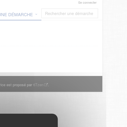
Se connecter
 UNE DÉMARCHE
ice est proposé par
6Tzen
.