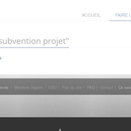
ACCUEIL
FAIRE
ubvention projet"
ervés
Mentions légales
CGU
Plan du site
FAQ
Contact
Ce serv