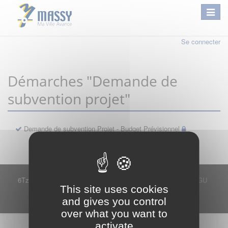
Se connecter
Démarches "Demande de
subvention projet"
Demande de subvention Projet - Budget Prévisionnel
6Tzen ©2015 - Tous droits réservés
Mentions légales
CGU
This site uses cookies
Plan du site
FAQ
Contact
and gives you control
Ce service est proposé par
6Tzen
.
over what you want to
activate