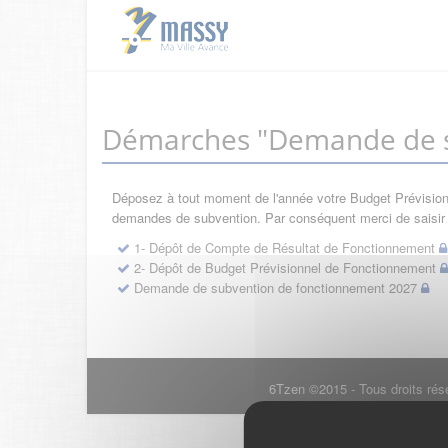
Démarches "Demande de s
Déposez à tout moment de l'année votre Budget Prévisionne
demandes de subvention. Par conséquent merci de saisir d
1- Dépôt de Compte de Résultat de Fonctionnement
2- Dépôt de Budget Prévisionnel de Fonctionnement
Demande de subvention de fonctionnement 2027
6Tzen ©2015 - Tous droits rés