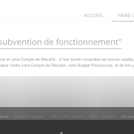
ACCUEIL
FAIRE
ubvention de fonctionnement"
l et votre Compte de Résultat : si leur année comptable est encore valable, 
ans l'ordre votre Compte de Résultat, votre Budget Prévisionnel, et de finir
ervés
Mentions légales
CGU
Plan du site
FAQ
Contact
Ce serv