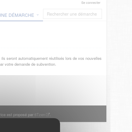
Se connecter
 UNE DÉMARCHE
ils seront automatiquement réutilisés lors de vos nouvelles
 par votre demande de subvention.
ice est proposé par
6Tzen
.