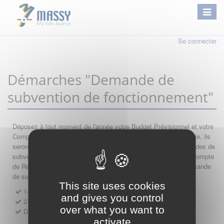
Se connecter
Démarches "Demande de
subvention de fonctionnement"
Déposez à tout moment de l'année votre Budget Prévisionnel et votre
Compte de Résultat : si leur année comptable est encore valable, ils
seront automatiquement réutilisés lors de vos nouvelles demandes de
subvention. Par conséquent merci de saisir dans l'ordre votre Compte
de Résultat, votre Budget Prévisionnel, et de finir par votre demande
de subvention.
This site uses cookies
1- Dépôt de Compte de Résultat de Fonctionnement
and gives you control
2- Dépôt de Budget Prévisionnel de Fonctionnement
over what you want to
Demande de subvention de fonctionnement 2027
activate