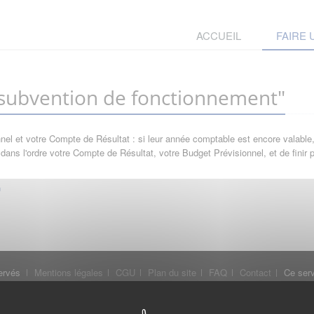
ACCUEIL
FAIRE
ubvention de fonctionnement"
l et votre Compte de Résultat : si leur année comptable est encore valable, 
ans l'ordre votre Compte de Résultat, votre Budget Prévisionnel, et de finir
ervés
Mentions légales
CGU
Plan du site
FAQ
Contact
Ce serv