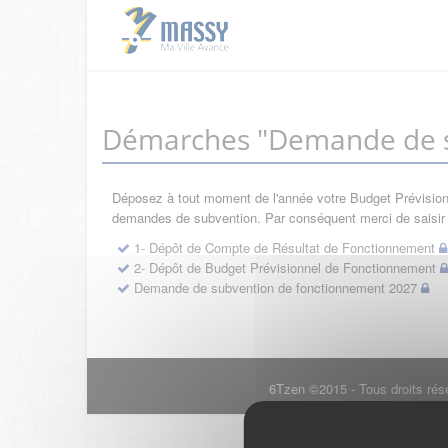
Démarches "Demande de s
Déposez à tout moment de l'année votre Budget Prévisionne
demandes de subvention. Par conséquent merci de saisir d
1- Dépôt de Compte de Résultat de Fonctionnement
2- Dépôt de Budget Prévisionnel de Fonctionnement
Demande de subvention de fonctionnement 2027
6Tzen ©2015 - Tous droits rés