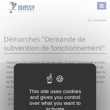
Se connecter
Démarches "Demande de
subvention de fonctionnement"
Déposez à tout moment de l'année votre Budget Prévisionnel et votre
Compte de Résultat : si leur année comptable est encore valable, ils
seront automatiquement réutilisés lors de vos nouvelles demandes de
subvention. Par conséquent merci de saisir dans l'ordre votre Compte
de Résultat, votre Budget Prévisionnel, et de finir par votre demande
de subvention.
This site uses cookies
1- Dépôt de Compte de Résultat de Fonctionnement
and gives you control
2- Dépôt de Budget Prévisionnel de Fonctionnement
over what you want to
Demande de subvention de fonctionnement 2027
activate