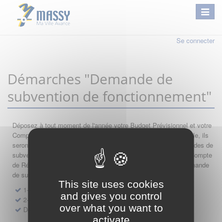
Se connecter
Démarches "Demande de
subvention de fonctionnement"
Déposez à tout moment de l'année votre Budget Prévisionnel et votre
Compte de Résultat : si leur année comptable est encore valable, ils
seront automatiquement réutilisés lors de vos nouvelles demandes de
subvention. Par conséquent merci de saisir dans l'ordre votre Compte
de Résultat, votre Budget Prévisionnel, et de finir par votre demande
de subvention.
This site uses cookies
1- Dépôt de Compte de Résultat de Fonctionnement
and gives you control
2- Dépôt de Budget Prévisionnel de Fonctionnement
over what you want to
Demande de subvention de fonctionnement 2027
activate