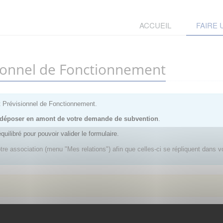
ACCUEIL
FAIRE
sionnel de Fonctionnement
t Prévisionnel de Fonctionnement.
 à déposer en amont de votre demande de subvention
.
ilibré pour pouvoir valider le formulaire.
re association (menu "Mes relations") afin que celles-ci se répliquent dans vo
. Afin d'y avoir accès, vous devez
vous connecter
ou
vous créer un compte