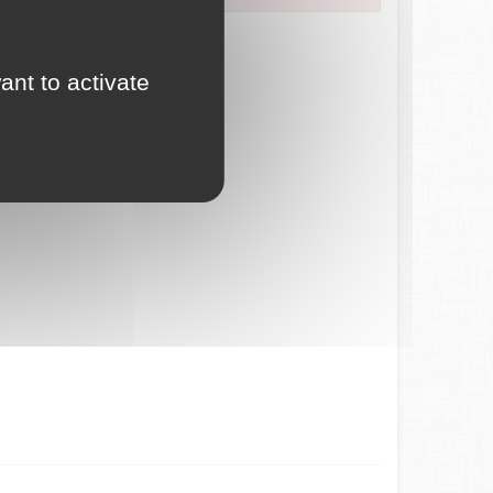
ces en ligne.
ant to activate