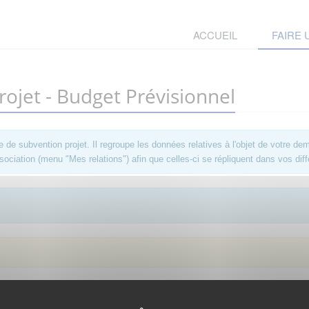
ACCUEIL
FAIRE
jet - Budget Prévisionnel
 subvention projet. Il regroupe les données relatives à l'objet de votre dem
ociation (menu "Mes relations") afin que celles-ci se répliquent dans vos diff
. Afin d'y avoir accès, vous devez
vous connecter
ou
vous créer un compte