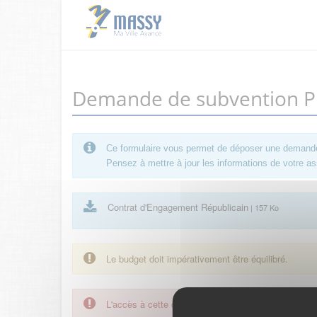
Demande de subvention Pro
Ce formulaire vous permet de déposer une demande de
Pensez à mettre à jour les informations de votre ass
Contrat d'Engagement Républicain
| 157 Ko
Le budget doit impérativement être équilibré.
L'accès à cette démarche ne vous est pas autorisé