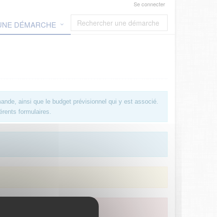
Se connecter
 UNE DÉMARCHE
ande, ainsi que le budget prévisionnel qui y est associé.
érents formulaires.