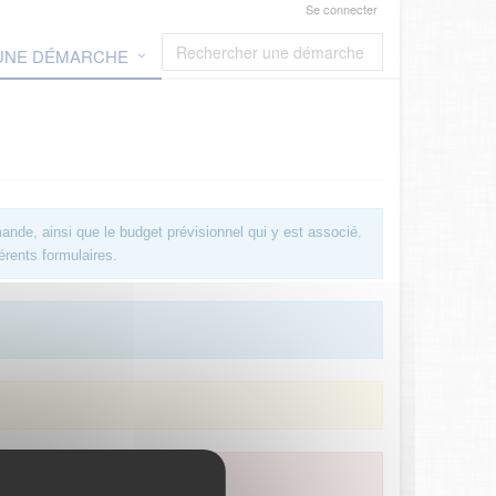
Se connecter
 UNE DÉMARCHE
ande, ainsi que le budget prévisionnel qui y est associé.
érents formulaires.