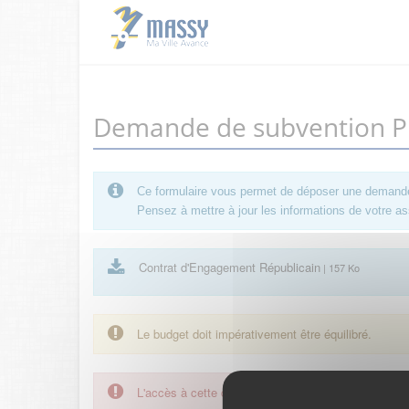
Demande de subvention Pro
Ce formulaire vous permet de déposer une demande de
Pensez à mettre à jour les informations de votre ass
Contrat d'Engagement Républicain
| 157 Ko
Le budget doit impérativement être équilibré.
L'accès à cette démarche ne vous est pas autorisé