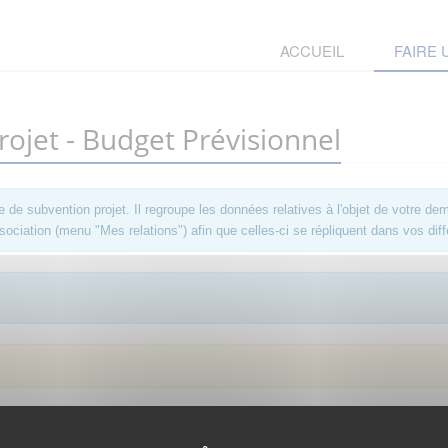
ACCUEIL
FAIRE
jet - Budget Prévisionnel
 subvention projet. Il regroupe les données relatives à l'objet de votre dem
ociation (menu "Mes relations") afin que celles-ci se répliquent dans vos diff
. Afin d'y avoir accès, vous devez
vous connecter
ou
vous créer un compte