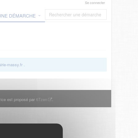
Se connecter
 UNE DÉMARCHE
rie-massy.fr
.
ice est proposé par
6Tzen
.