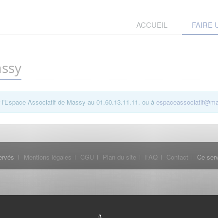
ACCUEIL
FAIRE
assy
r l'Espace Associatif de Massy au 01.60.13.11.11. ou à
espaceassociatif@mai
ervés
Mentions légales
CGU
Plan du site
FAQ
Contact
Ce serv