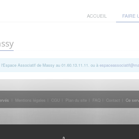
ACCUEIL
FAIRE
assy
r l'Espace Associatif de Massy au 01.60.13.11.11. ou à
espaceassociatif@mai
ervés
Mentions légales
CGU
Plan du site
FAQ
Contact
Ce serv