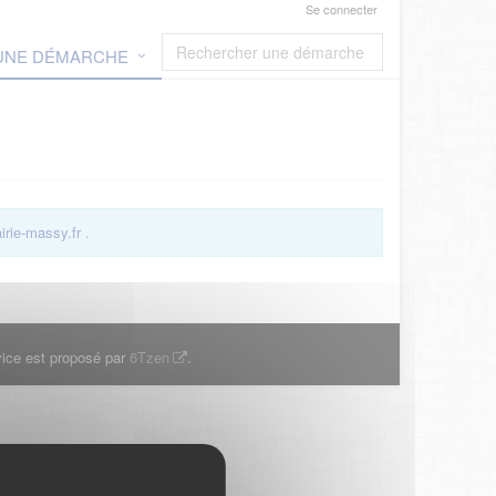
Se connecter
 UNE DÉMARCHE
rie-massy.fr
.
ice est proposé par
6Tzen
.